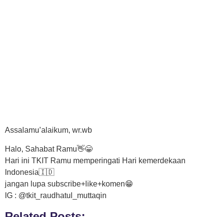
Assalamu’alaikum, wr.wb
Halo, Sahabat Ramu👋😁
Hari ini TKIT Ramu memperingati Hari kemerdekaan
Indonesia🇮🇩
jangan lupa subscribe+like+komen😁
IG : @tkit_raudhatul_muttaqin
Related Posts: